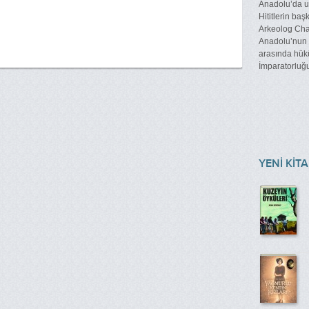
Anadolu’da uz
Hititlerin baş
Arkeolog Char
Anadolu’nun e
arasında hük
İmparatorluğu
YENİ KİT