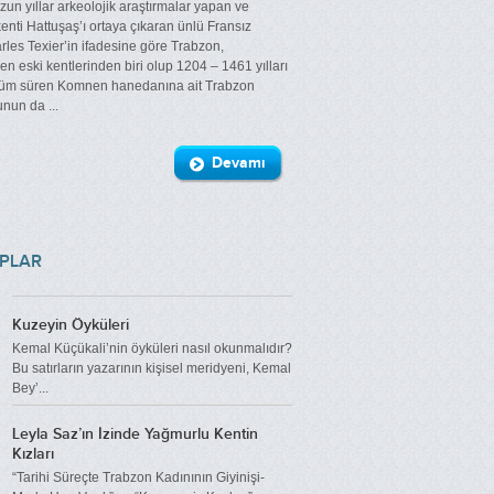
un yıllar arkeolojik araştırmalar yapan ve
Ahmet Yadi
kenti Hattuşaş’ı ortaya çıkaran ünlü Fransız
les Texier’in ifadesine göre Trabzon,
n eski kentlerinden biri olup 1204 – 1461 yılları
üm süren Komnen hanedanına ait Trabzon
Ali Coşkun Hirik
nun da ...
Devamı
Ali Mesut Birinci
APLAR
Ali Üremiş
Kuzeyin Öyküleri
Kemal Küçükali’nin öyküleri nasıl okunmalıdır?
Atilla Alp Bölükbaşı
Bu satırların yazarının kişisel meridyeni, Kemal
Bey’...
Leyla Saz’ın İzinde Yağmurlu Kentin
Atilla Aşut
Kızları
“Tarihi Süreçte Trabzon Kadınının Giyinişi-