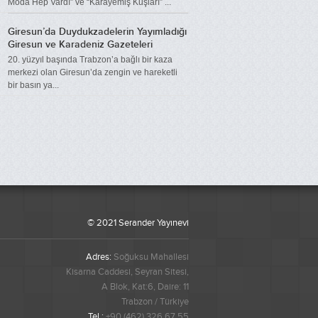
Moda Hep Vardı” ve “Karayemiş Kuşları” ...
Ayhan Yüksel
Giresun’da Duydukzadelerin Yayımladığı
Giresun ve Karadeniz Gazeteleri
20. yüzyıl başında Trabzon’a bağlı bir kaza
merkezi olan Giresun’da zengin ve hareketli
Aynur Köse
bir basın ya...
Ayşe Keskin
Bahadır Güneş
© 2021 Serander Yayınevi
Bayram Ali Sivaz
Adres:
Soğuksu Mahallesi
Kisarna Caddesi, Seyran Sitesi,
A Blok, Kat:6, Daire: 11
Bayram Sevinç
Trabzon / Türkiye
Tel :
+90 (462) 326 67 55