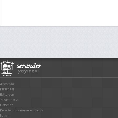
Anasayfa
Kurumsal
Editörden
Yazarlarımız
Haberler
Karadeniz İncelemeleri Dergisi
İletişim