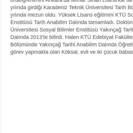
ortaöğrenimini Ankara’da Mimar Sinan Lisesinde t
yılında girdiği Karadeniz Teknik Üniversitesi Tarih
yılında mezun oldu. Yüksek Lisans eğitimini KTÜ So
Enstitüsü Tarih Anabilim Dalında tamamladı. Doktora
Üniversitesi Sosyal Bilimler Enstitüsü Yakınçağ Tari
Dalında 2013’te bitirdi. Halen KTÜ Edebiyat Fakültes
Bölümünde Yakınçağ Tarihi Anabilim Dalında Öğreti
görev yapmakta olan Köksal, evli ve iki çocuk babas