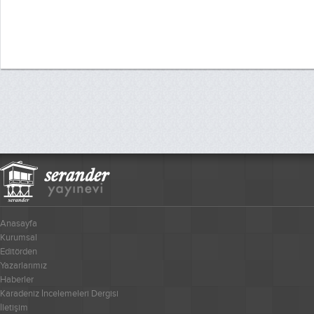
Anasayfa
Kurumsal
Editörden
Yazarlarımız
Haberler
Karadeniz İncelemeleri Dergisi
İletişim