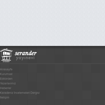
Anasayfa
Kurumsal
Editörden
Yazarlarımız
Haberler
Karadeniz İncelemeleri Dergisi
İletişim