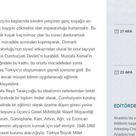
zyılın başlarında kendini yetiştiren genç kuşağın en
 kaygısı çökmekte olan imparatorluğu kurtarmaktı. Bu
27 ARA
âr kuşak kaçınılmaz olan bu süreci durduramadı.
t mücadele azminden kopmayarak, Osmanlı
atorluğu’nun siyasî enkazından ulusal bir onur taşıyan
ye Cumhuriyeti Devleti’ni kurabildi. Mustafa Kemal’in
liğindeki bu kadro, bu onurlu mücadeleden sonra
ş Türkiye’yi oluşturmanın gayreti içerisine girdi. Bu
23 ARA
, ancak müspet bilimin uygulanacağı eğitimle
kleşebilirdi.
fa Reşit Tarakçıoğlu bu idealizmin neferlerinden biridir.
zelinde bir toplum önderi olarak, Cumhuriyetin kuruluş
linde bir eğitimci olarak üzerine düşen görevi yerine
EDİTÖRD
llar boyunca Üçüncü Genel Müfettişlik Maarif Müşavirliği
Anadolu’da uz
zurum, Gümüşhane, Kars, Artvin, Ağrı, ve Erzincan
Hititlerin baş
teminin altyapısını kurmak için sarf etmiştir. 1946-1960
Arkeolog Char
siyaset kurumu aracılığıyla, Türkiye Büyük Millet
Anadolu’nun e