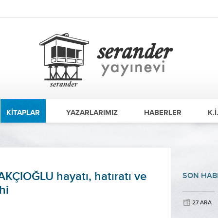
KİTAPLAR
YAZARLARIMIZ
HABERLER
K.İ
ÇIOĞLU hayatı, hatıratı ve
SON HAB
hi
27 ARA