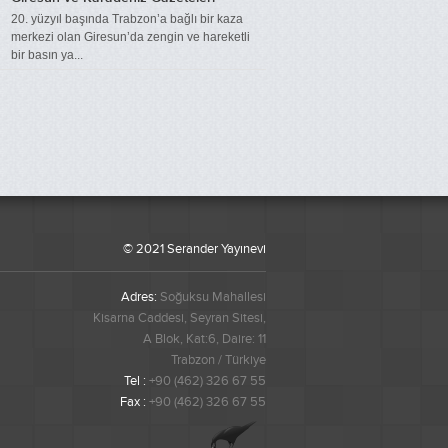
20. yüzyıl başında Trabzon’a bağlı bir kaza
merkezi olan Giresun’da zengin ve hareketli
bir basın ya...
© 2021 Serander Yayınevi
Adres:
Soğuksu Mahallesi
Kisarna Caddesi, Seyran Sitesi,
A Blok, Kat:6, Daire: 11
Trabzon / Türkiye
Tel :
+90 (462) 326 67 55
Fax :
+90 (462) 326 67 55