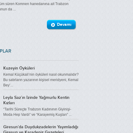
üm süren Komnen hanedanına ait Trabzon
nun da ...
Devamı
APLAR
Kuzeyin Öyküleri
Kemal Küçükali’nin öyküleri nasıl okunmalıdır?
Bu satırların yazarının kişisel meridyeni, Kemal
Bey’...
Leyla Saz’ın İzinde Yağmurlu Kentin
Kızları
“Tarihi Süreçte Trabzon Kadınının Giyinişi-
Moda Hep Vardı” ve “Karayemiş Kuşları” ...
Giresun’da Duydukzadelerin Yayımladığı
Giresun ve Karadeniz Gazeteleri