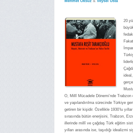
Mehmet Öksüz
&
Veysel Usta
20.yü
büyük
fedak
Faka
İmpar
Türki
lider
Çağda
ideal
gerçe
Musta
O, Millî Mücadele Dönemi’nde Trabzon ö
ve yapılandırılma sürecinde Türkiye gene
getiren bir kişidir. Özellikle 1930’lu yı
sırasında bütün enerjisini, Trabzon, Er
illerinde millî ve çağdaş Türk eğitim sis
yılları arasında ise, taşıdığı idealizmi 