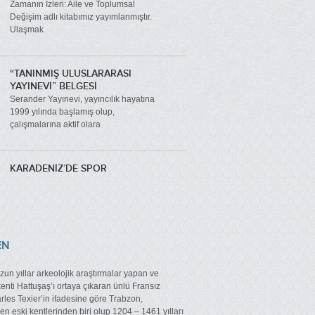
Zamanın İzleri: Aile ve Toplumsal
Değişim adlı kitabımız yayımlanmıştır.
Ulaşmak
“TANINMIŞ ULUSLARARASI
YAYINEVİ” BELGESİ
Serander Yayınevi, yayıncılık hayatına
1999 yılında başlamış olup,
çalışmalarına aktif olara
KARADENİZ’DE SPOR
EN
un yıllar arkeolojik araştırmalar yapan ve
kenti Hattuşaş’ı ortaya çıkaran ünlü Fransız
les Texier’in ifadesine göre Trabzon,
n eski kentlerinden biri olup 1204 – 1461 yılları