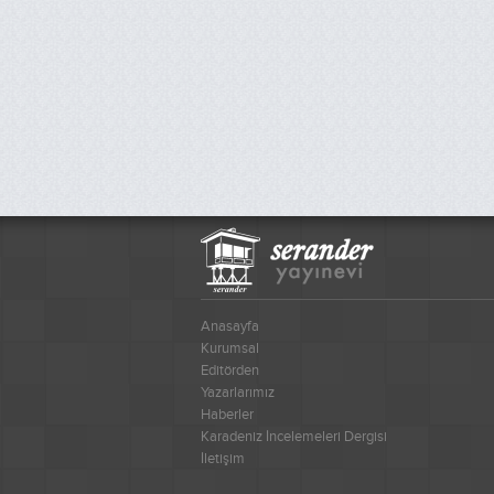
Anasayfa
Kurumsal
Editörden
Yazarlarımız
Haberler
Karadeniz İncelemeleri Dergisi
İletişim