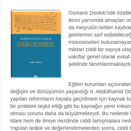
Osmanlı Devleti’nde özellik
ikinci yarısında amaçları 
da meşrutûn-lehleri kaybol
gelirlerinin sarf edilebilece
müesseseleri bulunamayan 
miktarı ciddi bir sayıya ula
vakıflar genel olarak
evkaf
şeklinde tanımlanmaktaydı
Eğitim kurumları açısından
değişim ve dönüşümün yaşandığı II. Abdülhamid D
yapılan reformların hayata geçirilmesi için kaynak 
bir problem teşkil ettiği gibi bu kaynağın yerel imka
olması sorunu daha da büyütmekteydi. Bu nedenle 
idare hem de ilmiye nezdinde ciddi tartışmalara ne
Yapılan tedkik ve değerlendirmelerden sonra, ciddi 