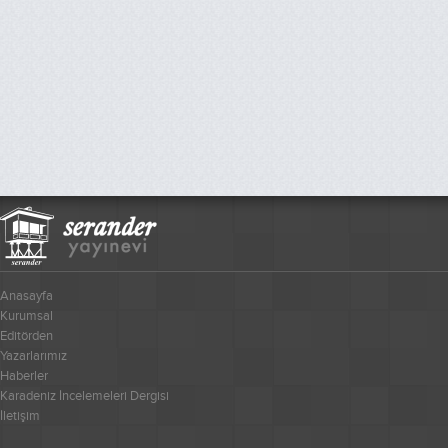
Anasayfa
Kurumsal
Editörden
Yazarlarımız
Haberler
Karadeniz İncelemeleri Dergisi
İletişim