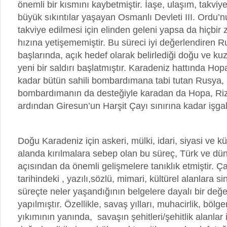
önemli bir kısmını kaybetmiştir. İaşe, ulaşım, takviy
büyük sıkıntılar yaşayan Osmanlı Devleti III. Ordu’
takviye edilmesi için elinden geleni yapsa da hiçbi
hızına yetişememiştir. Bu süreci iyi değerlendiren R
başlarında, açık hedef olarak belirlediği doğu ve ku
yeni bir saldırı başlatmıştır. Karadeniz hattında Hop
kadar bütün sahili bombardımana tabi tutan Rusya,
bombardımanın da desteğiyle karadan da Hopa, Ri
ardından Giresun’un Harşit Çayı sınırına kadar işgal 
Doğu Karadeniz için askeri, mülki, idari, siyasi ve kül
alanda kırılmalara sebep olan bu süreç, Türk ve dün
açısından da önemli gelişmelere tanıklık etmiştir. 
tarihindeki , yazılı,sözlü, mimari, kültürel alanlara s
süreçte neler yaşandığının belgelere dayalı bir değe
yapılmıştır. Özellikle, savaş yılları, muhacirlik, bölg
yıkımının yanında, savaşın şehitleri/şehitlik alanlar 