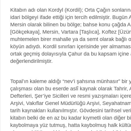
Kitabın adı olan Kordyl (Kordil); Orta Çağın sonlarına
idari bölgeyi ifade ettiği için tercih edilmiştir. Bugü
Mersin olarak bilinen bu bölge; bahse konu çağda A
[Gökçekaya], Mersin, Vartara [Taşlıca], Koftez [Üzü
muhtemelen birer mahalle ya da semt olarak bağlı o
köyün adıydı. Kordil sınırları içerisinde yer almama
ortak geçmiş dolayısıyla Çahur da bu kapsam içine 
değerlendirilmiştir.
Topal’ın kaleme aldığı
“nev’i şahsına münhasır”
bir y
çalışması olan bu eserde aslî kaynak olarak Tahrir,
Defterleri, Şer’iye Sicilleri ve resmi yazışmaları içe
Arşivi, Vakıflar Genel Müdürlüğü Arşivi, Seyahatnam
tarih kaynakları kullanılmıştır. Gövdesini tarihsel ver
kitabın belki de en az bu kadar kıymetli olan diğer b
kaybolmaya yüz tutmuş, hatta kaybolmuş halk kült