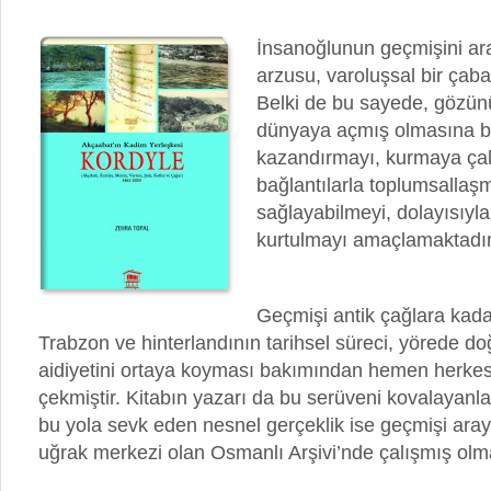
İnsanoğlunun geçmişini a
arzusu, varoluşsal bir çab
Belki de bu sayede, gözünü
dünyaya açmış olmasına b
kazandırmayı, kurmaya çalı
bağlantılarla toplumsallaş
sağlayabilmeyi, dolayısıyla
kurtulmayı amaçlamaktadır
Geçmişi antik çağlara kad
Trabzon ve hinterlandının tarihsel süreci, yörede d
aidiyetini ortaya koyması bakımından hemen herkesin
çekmiştir. Kitabın yazarı da bu serüveni kovalayanla
bu yola sevk eden nesnel gerçeklik ise geçmişi aray
uğrak merkezi olan Osmanlı Arşivi’nde çalışmış olma