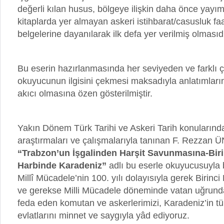
değerli kılan husus, bölgeye ilişkin daha önce yayı
kitaplarda yer almayan askeri istihbarat/casusluk faa
belgelerine dayanılarak ilk defa yer verilmiş olmasıdı
Bu eserin hazırlanmasında her seviyeden ve farklı 
okuyucunun ilgisini çekmesi maksadıyla anlatımların
akıcı olmasına özen gösterilmiştir.
Yakın Dönem Türk Tarihi ve Askeri Tarih konularında
araştırmaları ve çalışmalarıyla tanınan F. Rezzan Ü
“Trabzon’un İşgalinden Harşit Savunmasına-Bir
Harbinde Karadeniz”
adlı bu eserle okuyucusuyla 
Millî Mücadele’nin 100. yılı dolayısıyla gerek Birinc
ve gerekse Milli Mücadele döneminde vatan uğrunda
feda eden komutan ve askerlerimizi, Karadeniz’in 
evlatlarını minnet ve saygıyla yâd ediyoruz.