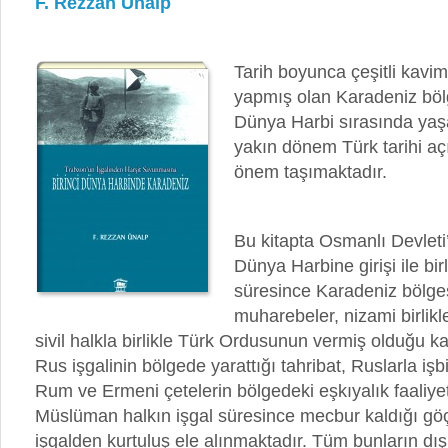
F. Rezzan Ünalp
Tarih boyunca çeşitli kavim
yapmış olan Karadeniz bölg
Dünya Harbi sırasında yaş
yakın dönem Türk tarihi a
önem taşımaktadır.
Bu kitapta Osmanlı Devleti’
Dünya Harbine girişi ile bir
süresince Karadeniz bölg
muharebeler, nizami birlikle
sivil halkla birlikle Türk Ordusunun vermiş olduğu k
Rus işgalinin bölgede yarattığı tahribat, Ruslarla işbi
Rum ve Ermeni çetelerin bölgedeki eşkıyalık faaliyet
Müslüman halkın işgal süresince mecbur kaldığı göç
işgalden kurtuluş ele alınmaktadır. Tüm bunların dı