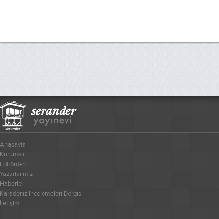
Anasayfa
Kurumsal
Editörden
Yazarlarımız
Haberler
Karadeniz İncelemeleri Dergisi
İletişim