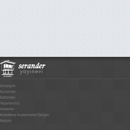
Anasayfa
Kurumsal
Editörden
Yazarlarımız
Haberler
Karadeniz İncelemeleri Dergisi
İletişim